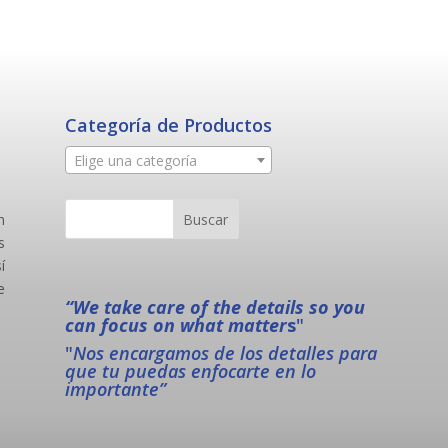
Categoría de Productos
Elige una categoría
n
s
í
e
“We take care of the details so you
can focus on what matter
s
"
"
Nos encargamos de los detalles para
que tu puedas enfocarte en lo
importante”