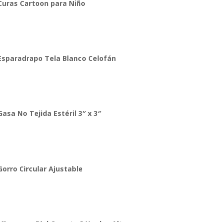
Curas Cartoon para Niño
Esparadrapo Tela Blanco Celofán
Gasa No Tejida Estéril 3″ x 3″
Gorro Circular Ajustable