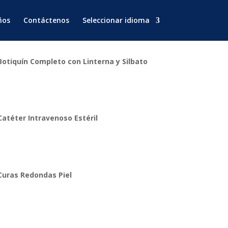
ños
Contáctenos
Seleccionar idioma
Botiquín Completo con Linterna y Silbato
Catéter Intravenoso Estéril
Curas Redondas Piel