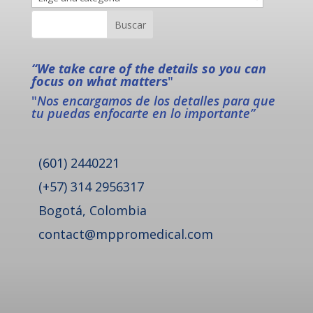
“We take care of the details so you can
focus on what matter
s
"
"
Nos encargamos de los detalles para que
tu puedas enfocarte en lo importante”
(601) 2440221
(+57) 314 2956317
Bogotá, Colombia
contact@mppromedical.com