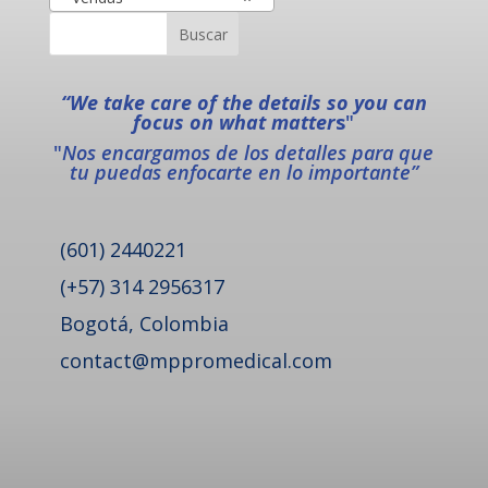
“We take care of the details so you can
focus on what matter
s
"
"
Nos encargamos de los detalles para que
tu puedas enfocarte en lo importante”
(601) 2440221
(+57) 314 2956317
Bogotá, Colombia
contact@mppromedical.com