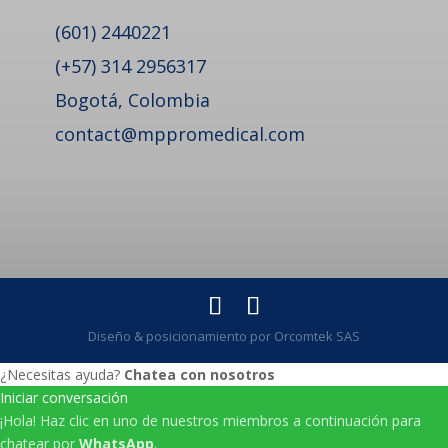
(601) 2440221
(+57) 314 2956317
Bogotá, Colombia
contact@mppromedical.com
Diseño & posicionamiento por Orcomtek SAS
¿Necesitas ayuda?
Chatea con nosotros
Iniciar conversación
¡Hola! Haz clic en uno de nuestros miembros a continuación para
chatear por
WhatsApp
.