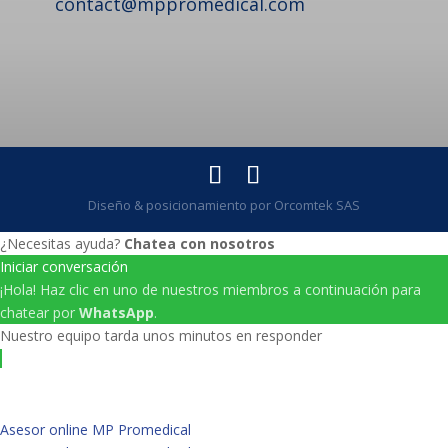
contact@mppromedical.com
Diseño & posicionamiento por Orcomtek SAS
¿Necesitas ayuda?
Chatea con nosotros
Iniciar conversación
¡Hola! Haz clic en uno de nuestros miembros a continuación para
chatear por
WhatsApp
.
Nuestro equipo tarda unos minutos en responder
Asesor online MP Promedical