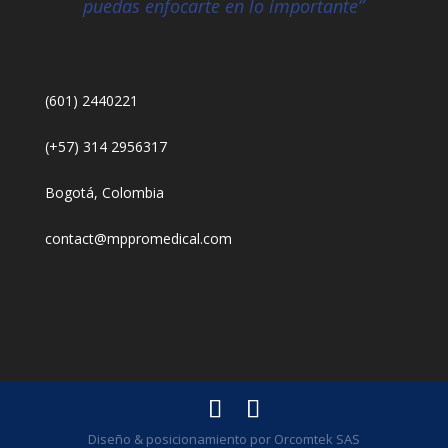
puedas enfocarte en lo importante”
(601) 2440221
(+57) 314 2956317
Bogotá, Colombia
contact@mppromedical.com
Diseño & posicionamiento por Orcomtek SAS