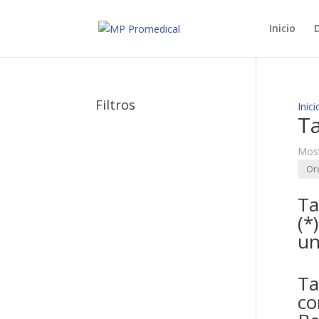
Inicio
D
Filtros
Inici
T
Most
Ta
(*
un
Ta
co