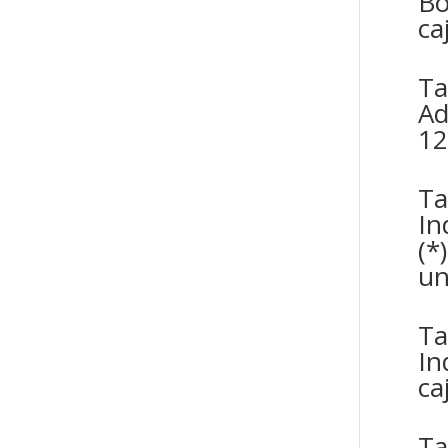
Bo
ca
Ta
Ad
12
Ta
In
(*
un
Ta
In
ca
Ta