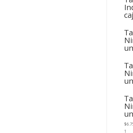
In
ca
Ta
Ni
un
Ta
Ni
un
Ta
Ni
un
$
6.7
1