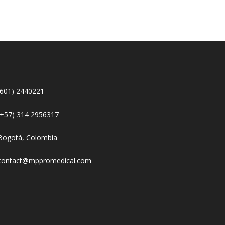
(601) 2440221
(+57) 314 2956317
Bogotá, Colombia
contact@mppromedical.com