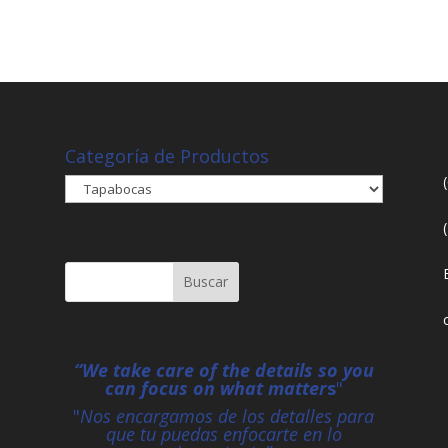
Categoría de Productos
n
s
í
e
“We take care of the details so you
can focus on what matter
s
"
"
Nos encargamos de los detalles para
que tu puedas enfocarte en lo