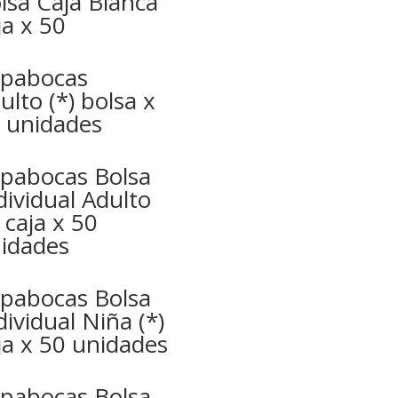
lsa Caja Blanca
ja x 50
pabocas
ulto (*) bolsa x
 unidades
pabocas Bolsa
dividual Adulto
) caja x 50
idades
pabocas Bolsa
dividual Niña (*)
ja x 50 unidades
pabocas Bolsa