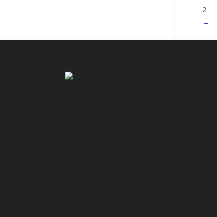
2
→
Con una filosofía clara, basada en el bue
servicio y altos estándares de calidad, hemo
fortalecido nuestras líneas de producto para as
satisfacer cabalmente con las necesidades d
nuestros clientes.