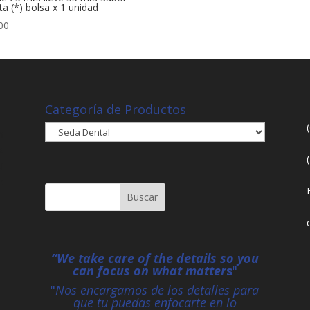
a (*) bolsa x 1 unidad
00
Categoría de Productos
n
s
í
e
“We take care of the details so you
can focus on what matter
s
"
"
Nos encargamos de los detalles para
que tu puedas enfocarte en lo