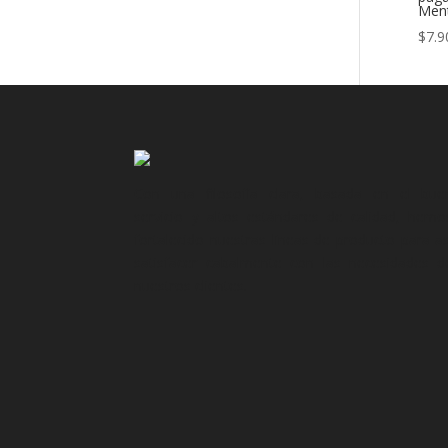
Ment
$
7.9
Con una filosofía clara, basada en el bue
servicio y altos estándares de calidad, hemo
fortalecido nuestras líneas de producto para as
satisfacer cabalmente con las necesidades d
nuestros clientes.