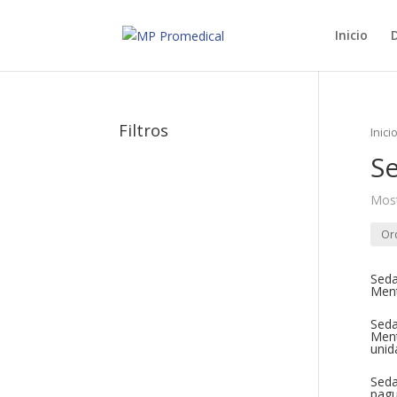
Inicio
D
Filtros
Inici
S
Most
Seda
Ment
Seda
Ment
unid
Seda
pagu