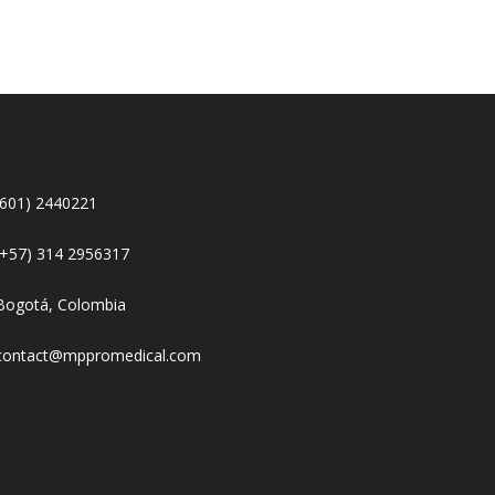
(601) 2440221
(+57) 314 2956317
Bogotá, Colombia
contact@mppromedical.com