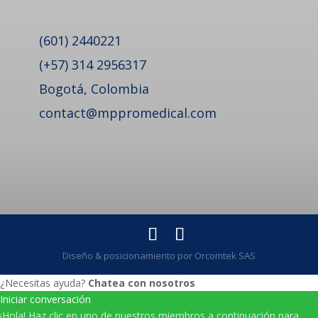
(601) 2440221
(+57) 314 2956317
Bogotá, Colombia
contact@mppromedical.com
Diseño & posicionamiento por Orcomtek SAS
¿Necesitas ayuda?
Chatea con nosotros
Iniciar conversación
¡Hola! Haz clic en uno de nuestros miembros a continuación para