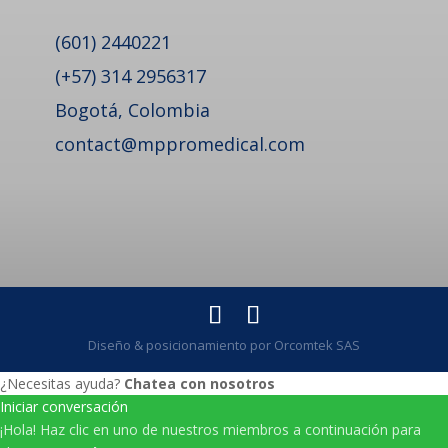
(601) 2440221
(+57) 314 2956317
Bogotá, Colombia
contact@mppromedical.com
Diseño & posicionamiento por Orcomtek SAS
¿Necesitas ayuda?
Chatea con nosotros
Iniciar conversación
¡Hola! Haz clic en uno de nuestros miembros a continuación para