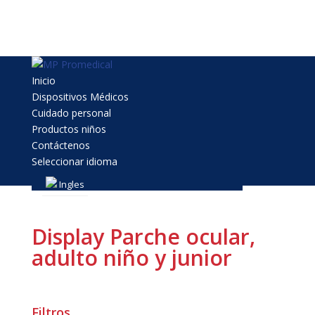
Inicio
Dispositivos Médicos
Cuidado personal
Productos niños
Contáctenos
Seleccionar idioma
Select Page
Ingles
Display Parche ocular,
adulto niño y junior
Filtros