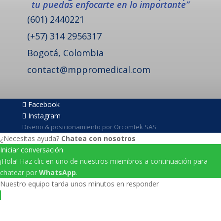
tu puedas enfocarte en lo importante”
(601) 2440221
(+57) 314 2956317
Bogotá, Colombia
contact@mppromedical.com
Facebook
Instagram
Diseño & posicionamiento por Orcomtek SAS
¿Necesitas ayuda?
Chatea con nosotros
Iniciar conversación
¡Hola! Haz clic en uno de nuestros miembros a continuación para
chatear por
WhatsApp
.
Nuestro equipo tarda unos minutos en responder